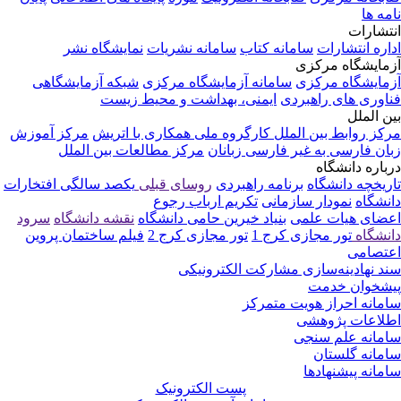
نامه ها
انتشارات
اداره انتشارات
سامانه کتاب
سامانه نشریات
نمایشگاه نشر
آزمایشگاه مرکزی
آزمایشگاه مرکزی
سامانه آزمایشگاه مرکزی
شبکه آزمایشگاهی
فناوری های راهبردی
ایمنی، بهداشت و محیط زیست
بین الملل
مرکز روابط بین الملل
کارگروه ملی همکاری با اتریش
مرکز آموزش
زبان فارسی به غیر فارسی زبانان
مرکز مطالعات بین الملل
درباره دانشگاه
تاریخچه دانشگاه
برنامه راهبردی
روسای قبلی
یکصد سالگی
افتخارات
دانشگاه
نمودار سازمانی
تکریم ارباب رجوع
اعضای هیات علمی
بنیاد خیرین حامی دانشگاه
نقشه دانشگاه
سرود
دانشگاه
تور مجازی کرج 1
تور مجازی کرج 2
فیلم ساختمان پروین
اعتصامی
سند نهادینه‌سازی مشارکت الکترونیکی
پیشخوان خدمت
سامانه احراز هویت متمرکز
اطلاعات پژوهشی
سامانه علم سنجی
سامانه گلستان
سامانه پیشنهادها
پست الکترونیک