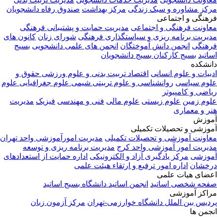
مرکز مشاوره و سبک زندگی
مرکز بهداشت
صندوق رفاه دانشجویان
فرهنگی و اجتماعی
معاونت فرهنگی و اجتماعی
مدیریت حمایت و پشتیبانی فرهنگی
مدیریت برنامه ریزی و سیاستگذاری فرهنگی
شورای زنان
کانون های
فرهنگی
انجمن دانش آموختگان
انجمن های علمی دانشجویی
بسیج
اساتید
بسیج کارکنان
بسیج دانشجویان
دانشکده
ادبیات و علوم انسانی
اقتصاد
تربیت بدنی و علوم ورزشی
حقوق و
علوم سیاسی
روانشناسی و علوم تربیتی
شیمی
علوم جغرافیایی
علوم
ریاضی و کامپیوتر
علوم زمین
علوم زیستی
علوم مالی
فنی و مهندسی
فیزیک
مدیریت
هنر و معماری
آموزش
آموزشی و تحصیلات تکمیلی
معاونت آموزشی و تحصیلات تکمیلی
مدیریت امورآموزشی واحد تهران
مدیریت امور آموزشی واحد کرج
مدیریت برنامه ریزی و توسعه
آموزشی
مرکز یادگیری آزاد و الکترونیکی
اداره حمایت از استعدادهای
درخشان
اداره امور ترفیع و ارتقاء هیئت علمی
اعضای هیات علمی
صفحه شخصی اساتید
انجمن اساتید دانشگاه
بسیج اساتید
مراکز آموزشی
پردیس بین الملل دانشگاه خوارزمی-تهران
مرکز آزمون زبان
انجمن ها