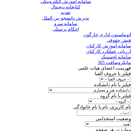
سامانه آموزش الکترونیکی
کتابخانه دیجیتال
تغذیه
پذیرش دانشجو بین الملل
سامانه سرو
احکام پرسنلی
اتوماسیون اداری چارگون
فیش حقوقی
سامانه آموزش کارکنان
ارزیابی عملکرد کارکنان
سامانه لجستیک
مایکروسافت 365
فهرست اعضای هیات علمی
فیلتر با حروف الفبا
فیلتر با نام دانشکده
فیلتر با نام گروه
نام کاربرى، نام یا نام خانوادگى
وضعیت استخدامی
موارد در هر صفحه