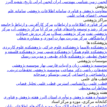
انجمن زمین شناسی مهندسی ایران
انجمن ایرانی تاریخ- شعبه البرز
پژوهش
معاونت پژوهش و فناوری
سامانه اطلاعات پژوهشی
سامانه علم
سنجی اعضای هیات علمی
مراکز پژوهشی
مرکز فناوری اطلاعات و ارتباطات
مرکز کارآفرینی و ارتباط با جامعه
مرکز رشد و توسعه واحدهای فناور
مرکز آپا
مرکز پژوهشی آب
مرکز
پژوهشی نفت
مرکز پژوهشی سیلاب
مرکز پرورش حیوانات
آزمایشگاهی
مرکز مدیریت مهارت آموزی و مشاوره شغلی
پژوهشکده ها
پژوهشکده پلاسما
پژوهشکده علوم حرکتی
پژوهشکده علوم کاربردی
پژوهشکده علوم همگرا
پژوهشکده شیمی سبز
پژوهشکده فلسفه و
حقوق تطبیقی
پژوهشکده بلایای طبیعی و مدیریت ریسک
موسسات پژوهشی
موسسه پژوهشی زبان و ادبیات فارسی بهار
موسسه پژوهشی
تحقیقات ریاضی دکتر مصاحب
موسسه پژوهشی تحقیقات تربیتی،
روانشناختی و اجتماعی
کرسی یونسکو
رصدخانه
قطب های علمی
قطب علمی روانشناسی استرس
قطب علمی تحلیل فضایی
مخاطرات محیطی
هفته پژوهش
جشنواره هفته پژوهش و نوآوری استان البرز
هفته پژوهش و فناوری
کتابخانه مرکزی، موزه و مرکز اسناد
کتابخانه مرکزی
کتابخانه الکترونیک
موزه
پایگاه های اطلاعاتی
پایان