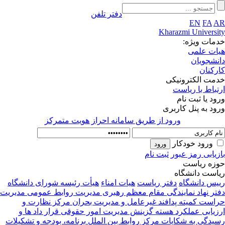
دفتر تلفن
EN
FA
AR
Kharazmi University
خدمات ویژه:
هیات علمی
دانشجویان
کارکنان
خدمت الکترونیکی
ارتباط با ریاست
ورود یا ثبت نام
ورود به پنل کاربری
ورود از طريق سامانه احراز هويت متمركز
ورود خودکار
بازیابی رمز عبور
ثبت نام
حوزه ریاست
ریاست دانشگاه
رییس دانشگاه
دفتر ریاست
هیات امناء
هیأت رئیسه
شورای دانشگاه
دفتر نهاد نمایندگی مقام معظم رهبری
مدیریت روابط عمومی
مدیریت
حراست
کمیته پدافند غیرعامل و مدیریت بحران
مرکز نظارت و
ارزیابی عملکرد
هسته گزینش
مدیریت امور حقوقی قرار داد ها و
رسیدگی به شکایات
مرکز روابط بین الملل
برنامه، بودجه و تشکیلات