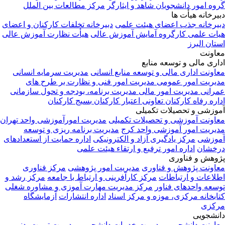
گروه امور دانشجویان شاهد و ایثارگر
مرکز مطالعات بین الملل
دبیرخانه هیأت ها
دبیرخانه جذب اعضای هیئت علمی
دبیرخانه تخلفات کارکنان و اعضای
هیات علمی
کارگروه آمایش آموزش عالی
هیأت نظارت آموزش عالی
استان البرز
معاونت
اداری مالی و توسعه منابع
معاونت اداری مالی و توسعه منابع انسانی
مدیریت سرمایه انسانی
مدیریت امور عمومی
مدیریت امور فنی و نظارت بر طرح های
عمرانی
مدیریت امور مالی
مدیریت برنامه، بودجه و تحول سازمانی
اداره رفاه کارکنان
تعاونی اعتبار کارکنان
بسیج کارکنان
آموزشی و تحصیلات تکمیلی
معاونت آموزشی و تحصیلات تکمیلی
مدیریت امورآموزشی واحد تهران
مدیریت امور آموزشی واحد کرج
مدیریت برنامه ریزی و توسعه
آموزشی
مرکز یادگیری آزاد و الکترونیکی
اداره حمایت از استعدادهای
درخشان
اداره امور ترفیع و ارتقاء هیئت علمی
پژوهش و فناوری
معاونت پژوهش و فناوری
مدیریت امور پژوهشی
مرکز فناوری
اطلاعات و ارتباطات
مرکز کارآفرینی و ارتباط با جامعه
مرکز رشد و
توسعه واحدهای فناور
مرکز مدیریت مهارت آموزی و مشاوره شغلی
کتابخانه مرکزی، موزه و مرکز اسناد
اداره انتشارات
آزمایشگاه
مرکزی
دانشجویی
معاونت دانشجویی
مدیریت خدمات دانشجویی
مدیریت تربیت بدنی